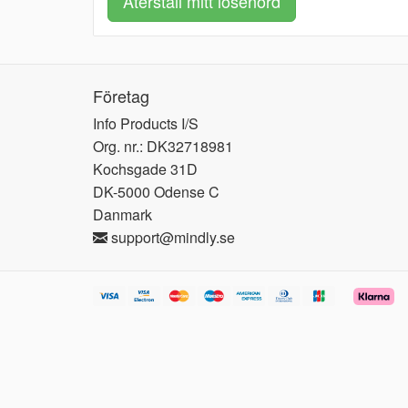
Återställ mitt lösenord
Företag
Info Products I/S
Org. nr.: DK32718981
Kochsgade 31D
DK-5000 Odense C
Danmark
support@mindly.se