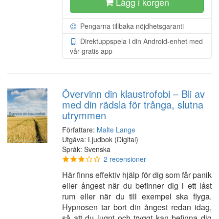
Lägg i korgen
Pengarna tillbaka nöjdhetsgaranti
Direktuppspela i din Android-enhet med
vår gratis app
Övervinn din klaustrofobi – Bli av
med din rädsla för trånga, slutna
utrymmen
Författare:
Malte Lange
Utgåva: Ljudbok (Digital)
Språk: Svenska
2 recensioner
Här finns effektiv hjälp för dig som får panik
eller ångest när du befinner dig i ett låst
rum eller när du till exempel ska flyga.
Hypnosen tar bort din ångest redan idag,
så att du lugnt och tryggt kan befinna dig