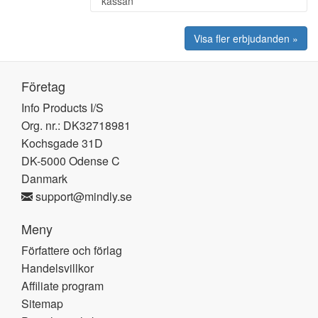
kassan
Visa fler erbjudanden »
Företag
Info Products I/S
Org. nr.: DK32718981
Kochsgade 31D
DK-5000 Odense C
Danmark
support@mindly.se
Meny
Författere och förlag
Handelsvillkor
Affiliate program
Sitemap