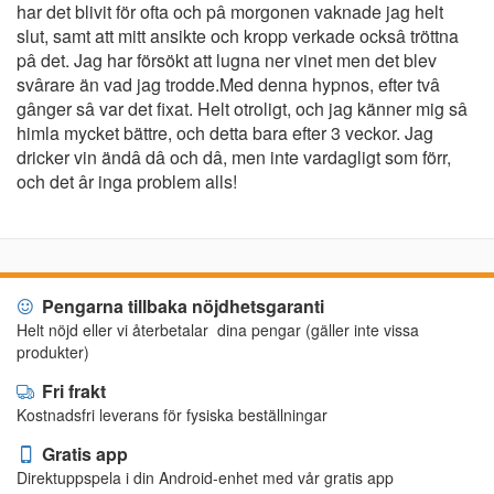
har det blivit för ofta och pâ morgonen vaknade jag helt
slut, samt att mitt ansikte och kropp verkade ocksâ tröttna
pâ det. Jag har försökt att lugna ner vinet men det blev
svârare än vad jag trodde.Med denna hypnos, efter tvâ
gânger sâ var det fixat. Helt otroligt, och jag känner mig sâ
himla mycket bättre, och detta bara efter 3 veckor. Jag
dricker vin ändâ dâ och dâ, men inte vardagligt som förr,
och det âr inga problem alls!
Pengarna tillbaka nöjdhetsgaranti
Helt nöjd eller vi återbetalar dina pengar (gäller inte vissa
produkter)
Fri frakt
Kostnadsfri leverans för fysiska beställningar
Gratis app
Direktuppspela i din Android-enhet med vår gratis app